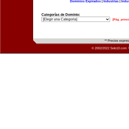
Dominios Expirados
|
Industrias
|
Indu
Categorías de Dominio:
[Pág. princi
** Precios expre
© 2002/2022 Solo10.com