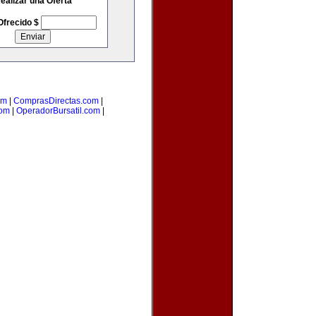
ealizar una Oferta
Ofrecido $
om
|
ComprasDirectas.com
|
com
|
OperadorBursatil.com
|