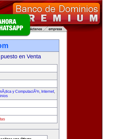
com
 puesto en Venta
rmÃ¡tica y ComputaciÃ³n
,
Internet
,
inios
tas