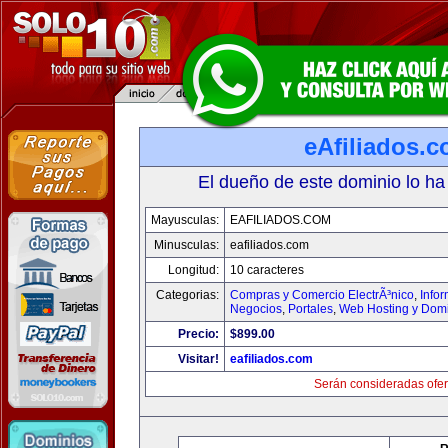
eAfiliados.
El dueño de este dominio lo ha
Mayusculas:
EAFILIADOS.COM
Minusculas:
eafiliados.com
Longitud:
10 caracteres
Categorias:
Compras y Comercio ElectrÃ³nico
,
Info
Negocios
,
Portales
,
Web Hosting y Dom
Precio:
$899.00
Visitar!
eafiliados.com
Serán consideradas ofer