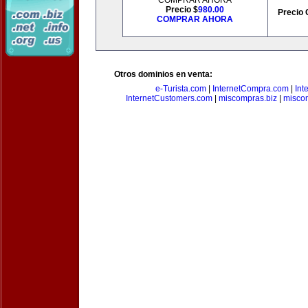
COMPRAR AHORA
Precio $
980.00
Precio 
COMPRAR AHORA
Otros dominios en venta:
e-Turista.com
|
InternetCompra.com
|
Int
InternetCustomers.com
|
miscompras.biz
|
misco