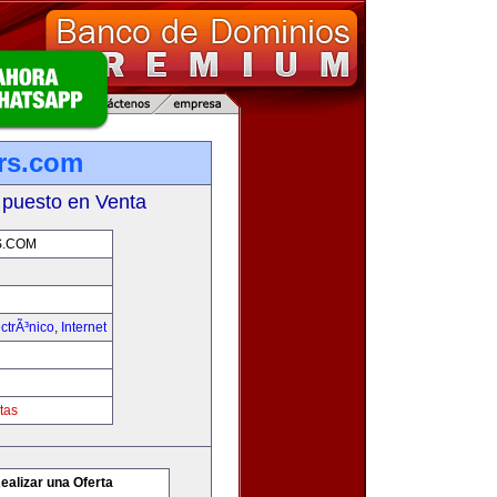
rs.com
 puesto en Venta
S.COM
ctrÃ³nico
,
Internet
tas
ealizar una Oferta