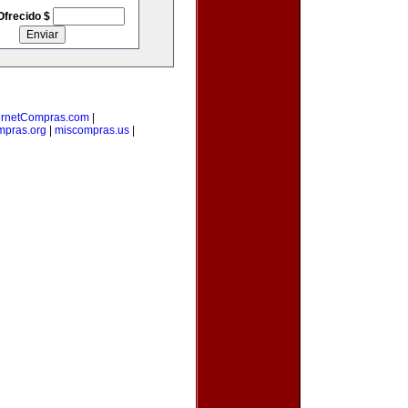
Ofrecido $
ernetCompras.com
|
mpras.org
|
miscompras.us
|