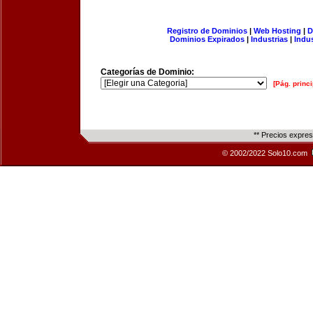
Registro de Dominios
|
Web Hosting
|
D
Dominios Expirados
|
Industrias
|
Indu
Categorías de Dominio:
[Pág. princi
** Precios expre
© 2002/2022 Solo10.com