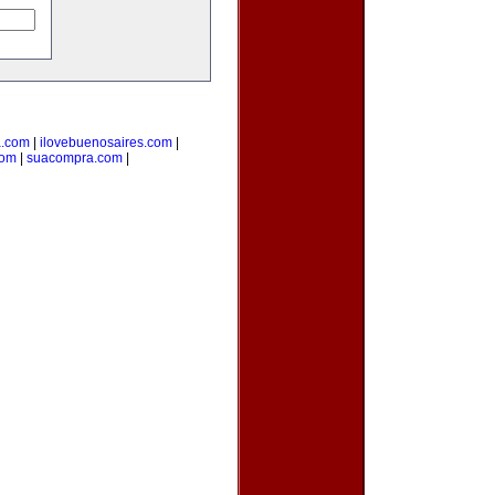
a.com
|
ilovebuenosaires.com
|
com
|
suacompra.com
|