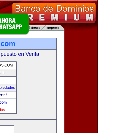
.com
 puesto en Venta
AS.COM
com
opiedades
erta!
.com
tas