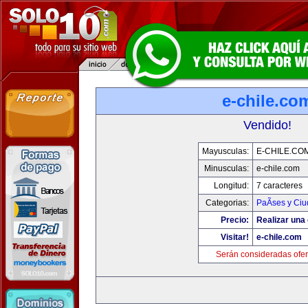
e-chile.co
Vendido!
Mayusculas:
E-CHILE.CO
Minusculas:
e-chile.com
Longitud:
7 caracteres
Categorias:
PaÃ­ses y Ci
Precio:
Realizar una 
Visitar!
e-chile.com
Serán consideradas ofer