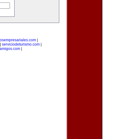
rosempresariales.com
|
|
serviciodeturismo.com
|
eamigos.com
|