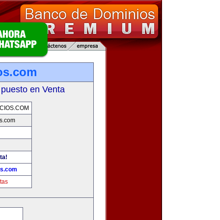
os.com
 puesto en Venta
CIOS.COM
s.com
ta!
os.com
tas