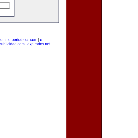
.com
|
e-periodicos.com
|
e-
publicidad.com
|
expirados.net