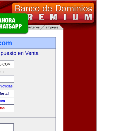
.com
 puesto en Venta
S.COM
com
Noticias
ferta!
com
tas