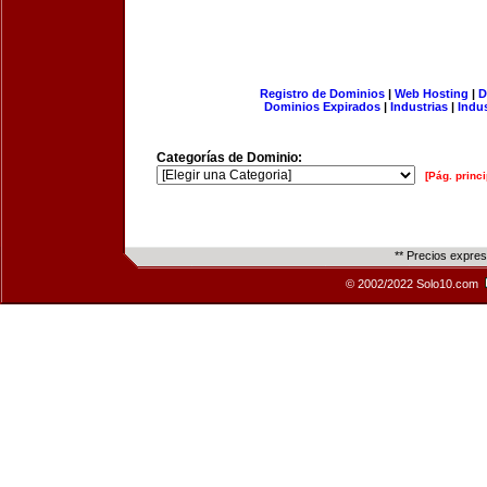
Registro de Dominios
|
Web Hosting
|
D
Dominios Expirados
|
Industrias
|
Indu
Categorías de Dominio:
[Pág. princi
** Precios expre
© 2002/2022 Solo10.com