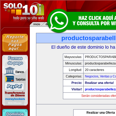
productosparabel
El dueño de este dominio lo ha
Mayusculas:
PRODUCTOSPARAB
Minusculas:
productosparabellez
Longitud:
20 caracteres
Categorias:
Negocios
,
Ventas y C
Precio:
Realizar una oferta!
Visitar!
productosparabellez
Serán consideradas ofer
Realizar una Oferta