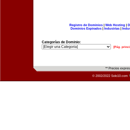
Registro de Dominios
|
Web Hosting
|
D
Dominios Expirados
|
Industrias
|
Indu
Categorías de Dominio:
[Pág. princi
** Precios expre
© 2002/2022 Solo10.com