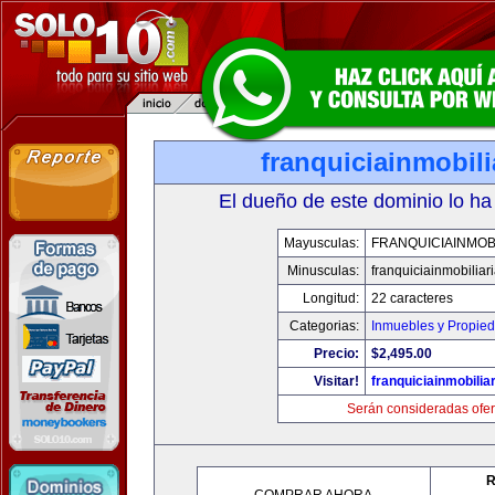
franquiciainmobil
El dueño de este dominio lo ha
Mayusculas:
FRANQUICIAINMOB
Minusculas:
franquiciainmobiliar
Longitud:
22 caracteres
Categorias:
Inmuebles y Propie
Precio:
$2,495.00
Visitar!
franquiciainmobilia
Serán consideradas ofer
R