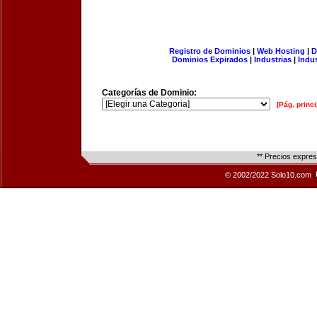
Registro de Dominios
|
Web Hosting
|
D
Dominios Expirados
|
Industrias
|
Indu
Categorías de Dominio:
[Pág. princi
** Precios expre
© 2002/2022 Solo10.com