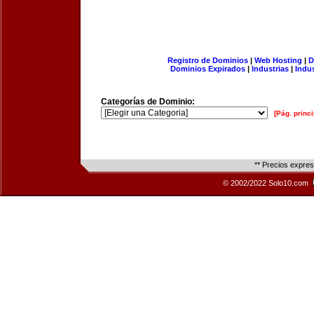
Registro de Dominios
|
Web Hosting
|
D
Dominios Expirados
|
Industrias
|
Indu
Categorías de Dominio:
[Pág. princi
** Precios expre
© 2002/2022 Solo10.com