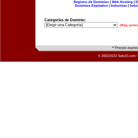
Registro de Dominios
|
Web Hosting
|
D
Dominios Expirados
|
Industrias
|
Indu
Categorías de Dominio:
[Pág. princi
** Precios expre
© 2002/2022 Solo10.com