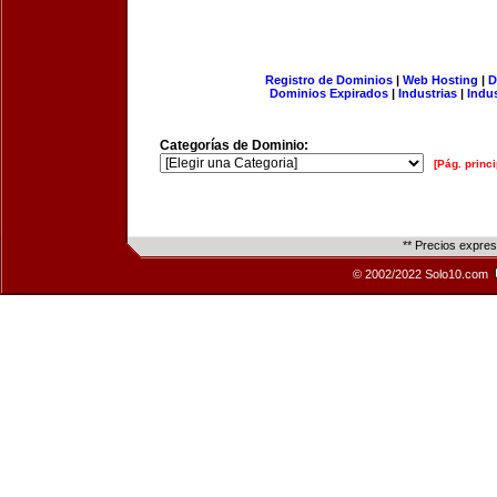
Registro de Dominios
|
Web Hosting
|
D
Dominios Expirados
|
Industrias
|
Indu
Categorías de Dominio:
[Pág. princi
** Precios expre
© 2002/2022 Solo10.com