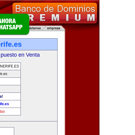
rife.es
 puesto en Venta
NERIFE.ES
fe.es
a!
fe.es
tas