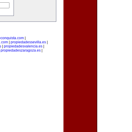
econquista.com
|
o.com
|
propiedadessevilla.es
|
s
|
propiedadesvalencia.es
|
|
propiedadeszaragoza.es
|