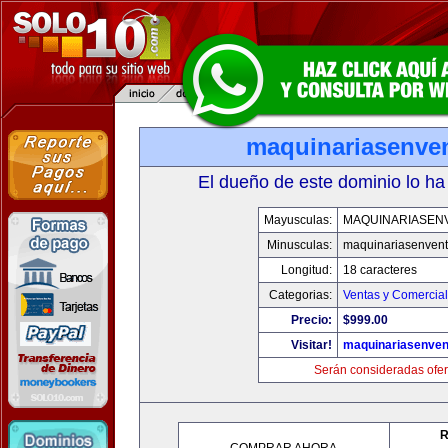
maquinariasenve
El dueño de este dominio lo ha
Mayusculas:
MAQUINARIASEN
Minusculas:
maquinariasenven
Longitud:
18 caracteres
Categorias:
Ventas y Comercial
Precio:
$999.00
Visitar!
maquinariasenve
Serán consideradas ofer
R