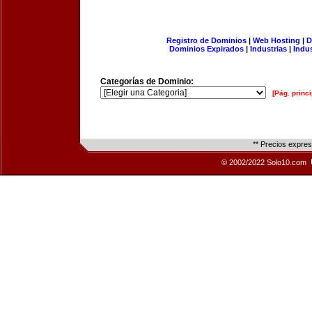
Registro de Dominios
|
Web Hosting
|
D
Dominios Expirados
|
Industrias
|
Indu
Categorías de Dominio:
[Pág. princi
** Precios expre
© 2002/2022 Solo10.com